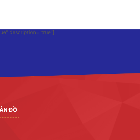
rue" description="true"]
ẢN ĐỒ