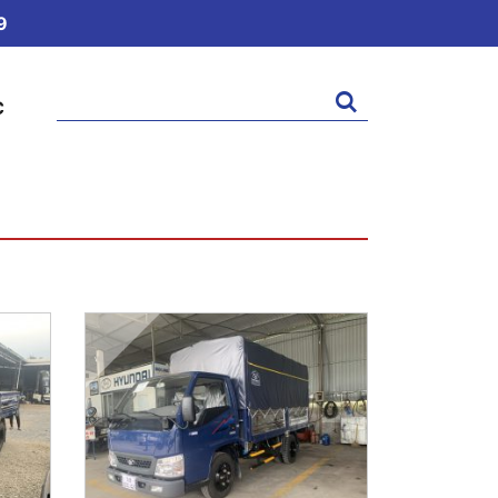
9
Tìm
C
kiếm: