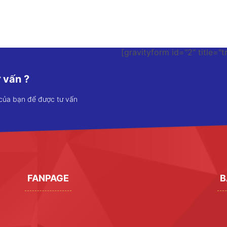
[gravityform id="2" title="t
 vấn ?
 của bạn để được tư vấn
FANPAGE
B