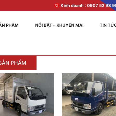
Kinh doanh :
0907 52 98 9
ẢN PHẨM
NỔI BẬT – KHUYẾN MÃI
TIN TỨ
SẢN PHẨM