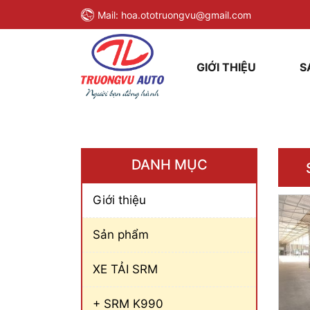
Mail:
hoa.ototruongvu@gmail.com
GIỚI THIỆU
S
DANH MỤC
Giới thiệu
Sản phẩm
XE TẢI SRM
+ SRM K990