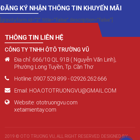
ĐĂNG KÝ NHẬN THÔNG TIN KHUYẾN MÃI
[gravityform id="2" title="false" description="false"]
THÔNG TIN LIÊN HỆ
CÔNG TY TNHH ÔTÔ TRƯỜNG VŨ
Địa chỉ: 666/10 QL 91B ( Nguyễn Văn Linh),
Phường Long Tuyền, Tp. Cần Thơ
Hotline: 0907.529.899 - 02926.262.666
Email: HOA.OTOTRUONGVU@GMAIL.COM
Website: ototruongvu.com
xetaimientay.com
2019 © OTO TRUONG VU, ALL RIGHT RESERVED. DESIGNED BY