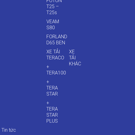
FOTON
T25 –
T25s
VEAM
S80
FORLAND
D65 BEN
XE TẢI
XE
TERACO
TẢI
KHÁC
+
TERA100
+
TERA
STAR
+
TERA
STAR
PLUS
Tin tức