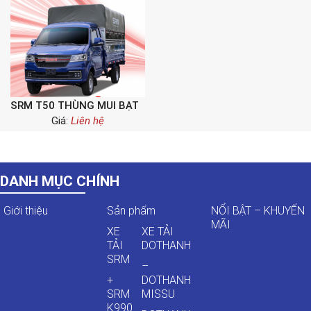
SRM T50 THÙNG MUI BẠT
Giá:
Liên hệ
DANH MỤC CHÍNH
Giới thiệu
Sản phẩm
NỔI BẬT – KHUYẾN
MÃI
XE
XE TẢI
TẢI
DOTHANH
SRM
–
+
DOTHANH
SRM
MISSU
K990