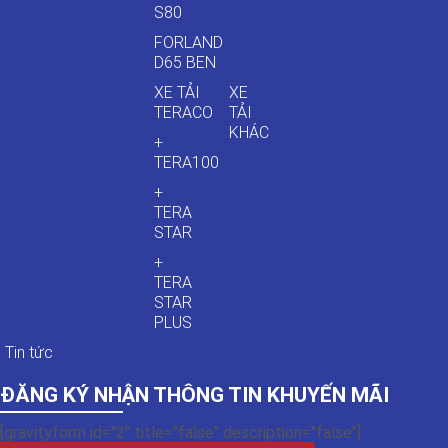
S80
FORLAND
D65 BEN
XE TẢI
XE
TERACO
TẢI
KHÁC
+
TERA100
+
TERA
STAR
+
TERA
STAR
PLUS
Tin tức
ĐĂNG KÝ NHẬN THÔNG TIN KHUYẾN MÃI
[gravityform id="2" title="false" description="false"]