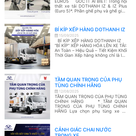
EURO5 GÓC ÍT AI BIẾT: Trong nội
thất xe tải DOTHANH IZ & IZ Plus
(Euro 5)*. Phần ghế phụ và ghế giữa
khi gập lại hoàn toàn sẽ tạo thành
một-mặt-phẳng. – Tiện lợi để đựng
đồ thiết yếu, giữ đồ có giá trị trong
BÍ KÍP XẾP HÀNG DOTHANH IZ
lúc dừng […]
15/09/2025
BÍ KÍP XẾP HÀNG DOTHANH IZ
“BÍ KÍP” XẾP HÀNG HÓA LÊN XE TẢI:
An Toàn – Hiệu Quả – Tiết Kiệm Khối
Thời Gian Xếp hàng không chỉ là lấp
đầy thùng xe. Nắm vững một số
nguyên tắc cốt lõi sau đây sẽ giúp
nhà vận tải tối ưu lượng […]
TẦM QUAN TRỌNG CỦA PHỤ
TÙNG CHÍNH HÃNG
12/08/2025
TẦM QUAN TRỌNG CỦA PHỤ TÙNG
CHÍNH HÃNG * TẦM QUAN
TRỌNG CỦA PHỤ TÙNG CHÍNH
HÃNG Lựa chọn phụ tùng xe tải
chính hãng không đơn thuần chỉ là
thay thế một bộ phận bị hỏng, lợi
ích kéo theo có thể nhiều hơn bạn
CẢNH GIÁC CHAI NƯỚC
nghĩ: – Duy trì hiệu suất hoạt […]
TRONG XE