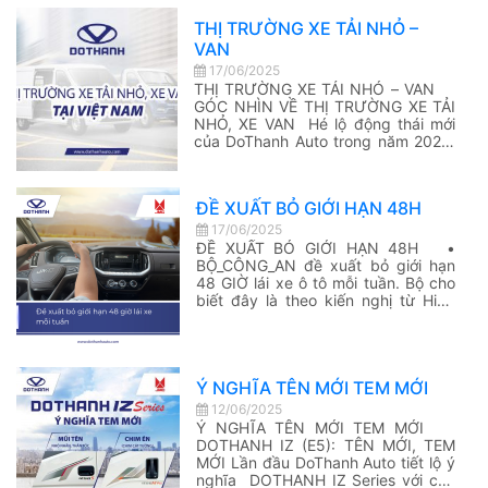
giới hành chính mới của địa phương,
THỊ TRƯỜNG XE TẢI NHỎ –
Công Ty Ô Tô Trường […]
VAN
17/06/2025
THỊ TRƯỜNG XE TẢI NHỎ – VAN
GÓC NHÌN VỀ THỊ TRƯỜNG XE TẢI
NHỎ, XE VAN Hé lộ động thái mới
của DoThanh Auto trong năm 2025:
“Nhập cuộc đường đua” có phải
chuyện sớm muộn? – Xem thông tin
chi tiết tại:
ĐỀ XUẤT BỎ GIỚI HẠN 48H
https://www.dothanhauto.com/tong-
quan-thi-truong-xe-tai-nho-xe-van-
17/06/2025
tai-viet-nam
ĐỀ XUẤT BỎ GIỚI HẠN 48H •
════════════════════ 𝐂𝐨̂𝐧𝐠
BỘ_CÔNG_AN đề xuất bỏ giới hạn
𝐓𝐲 𝐓𝐫𝐮̛𝐨̛̀𝐧𝐠 𝐕𝐮̃ 𝐀𝐔𝐓𝐎 – Đại […]
48 GIỜ lái xe ô tô mỗi tuần. Bộ cho
biết đây là theo kiến nghị từ Hiệp
hội Vận tải ô tô Việt Nam, Hiệp hội
Logistics Hà Nội và nhiều doanh
nghiệp vận tải. – Xem nội dung chi
[…]
Ý NGHĨA TÊN MỚI TEM MỚI
12/06/2025
Ý NGHĨA TÊN MỚI TEM MỚI
DOTHANH IZ (E5): TÊN MỚI, TEM
MỚI Lần đầu DoThanh Auto tiết lộ ý
nghĩa DOTHANH IZ Series với các