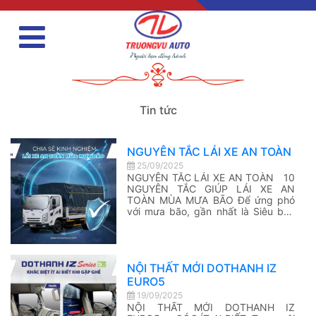
Tin tức
NGUYÊN TẮC LÁI XE AN TOÀN
25/09/2025
NGUYÊN TẮC LÁI XE AN TOÀN 10
NGUYÊN TẮC GIÚP LÁI XE AN
TOÀN MÙA MƯA BÃO Để ứng phó
với mưa bão, gần nhất là Siêu bão
Ragasa (dự báo đổ bộ khoảng trưa
chiều 25/9), mọi người hãy chủ
động trang bị kiến thức lái xe an
toàn. Bởi lẽ “An toàn […]
NỘI THẤT MỚI DOTHANH IZ
EURO5
19/09/2025
NỘI THẤT MỚI DOTHANH IZ