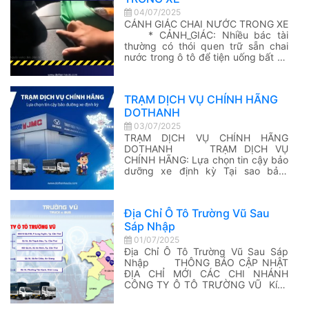
04/07/2025
CẢNH GIÁC CHAI NƯỚC TRONG XE
* CẢNH_GIÁC: Nhiều bác tài
thường có thói quen trữ sẵn chai
nước trong ô tô để tiện uống bất kỳ
lúc nào, nhất là trong ngày nắng
nóng. Tuy nhiên, ít ai ngờ rằng hành
động này lại tiềm ẩn nguy cơ dẫn
TRẠM DỊCH VỤ CHÍNH HÃNG
đến cháy xe. […]
DOTHANH
03/07/2025
TRẠM DỊCH VỤ CHÍNH HÃNG
DOTHANH TRẠM DỊCH VỤ
CHÍNH HÃNG: Lựa chọn tin cậy bảo
dưỡng xe định kỳ Tại sao bảo-
dưỡng-định-kỳ xe tải DOTHANH IZ
phải thực hiện tại Trạm dịch vụ ủy
quyền và liên kết chính thức của
Địa Chỉ Ô Tô Trường Vũ Sau
DoThanh Auto? Đây là lý do: – KTV
Sáp Nhập
chuyên môn cao, […]
01/07/2025
Địa Chỉ Ô Tô Trường Vũ Sau Sáp
Nhập THÔNG BÁO CẬP NHẬT
ĐỊA CHỈ MỚI CÁC CHI NHÁNH
CÔNG TY Ô TÔ TRƯỜNG VŨ Kính
gửi Quý Khách hàng và Đối tác, Căn
cứ theo quyết định sáp nhập địa