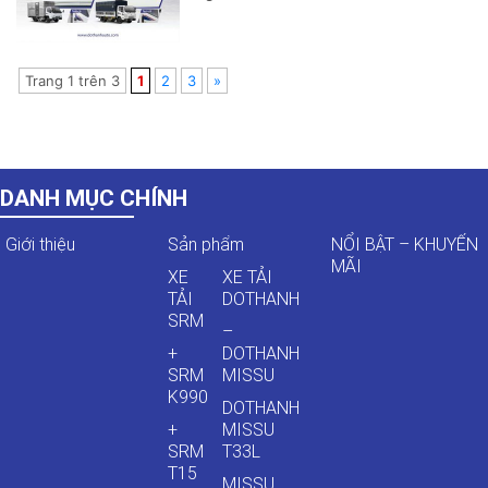
phiên bản nâng cấp lên Tiêu chuẩn
khí thải Euro 5 đã chính thức có mặt
trên thị trường. Nếu là “khách ruột”
của hãng, chắc chắn […]
Trang 1 trên 3
1
2
3
»
DANH MỤC CHÍNH
Giới thiệu
Sản phẩm
NỔI BẬT – KHUYẾN
MÃI
XE
XE TẢI
TẢI
DOTHANH
SRM
–
+
DOTHANH
SRM
MISSU
K990
DOTHANH
+
MISSU
SRM
T33L
T15
MISSU