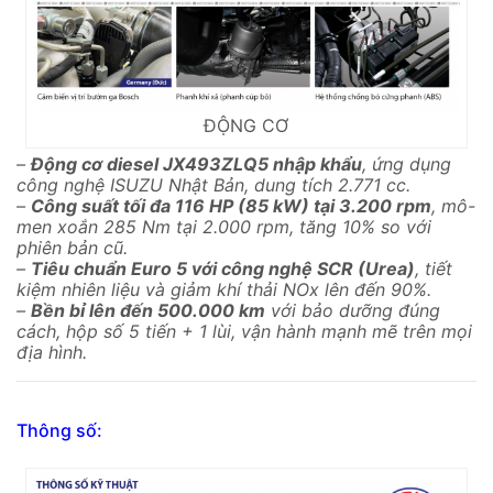
ĐỘNG CƠ
–
Động cơ diesel JX493ZLQ5 nhập khẩu
, ứng dụng
công nghệ ISUZU Nhật Bản, dung tích 2.771 cc.
–
Công suất tối đa 116 HP (85 kW) tại 3.200 rpm
, mô-
men xoắn 285 Nm tại 2.000 rpm, tăng 10% so với
phiên bản cũ.
–
Tiêu chuẩn Euro 5 với công nghệ SCR (Urea)
, tiết
kiệm nhiên liệu và giảm khí thải NOx lên đến 90%.
–
Bền bỉ lên đến 500.000 km
với bảo dưỡng đúng
cách, hộp số 5 tiến + 1 lùi, vận hành mạnh mẽ trên mọi
địa hình.
Thông số: