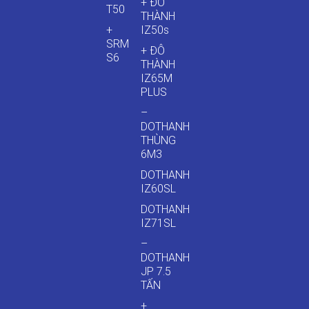
+ ĐÔ
T50
THÀNH
+
IZ50s
SRM
+ ĐÔ
S6
THÀNH
IZ65M
PLUS
–
DOTHANH
THÙNG
6M3
DOTHANH
IZ60SL
DOTHANH
IZ71SL
–
DOTHANH
JP 7.5
TẤN
+