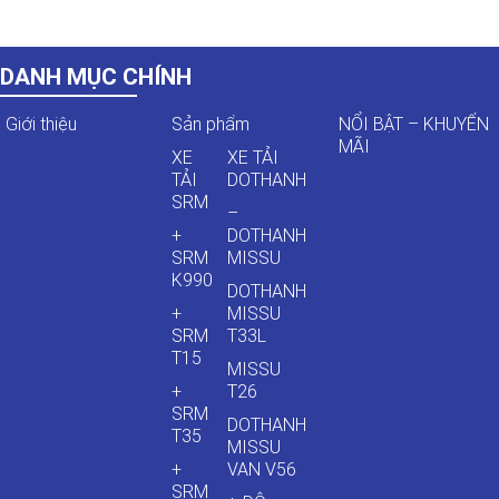
DANH MỤC CHÍNH
Giới thiệu
Sản phẩm
NỔI BẬT – KHUYẾN
MÃI
XE
XE TẢI
TẢI
DOTHANH
SRM
–
+
DOTHANH
SRM
MISSU
K990
DOTHANH
+
MISSU
SRM
T33L
T15
MISSU
+
T26
SRM
DOTHANH
T35
MISSU
+
VAN V56
SRM