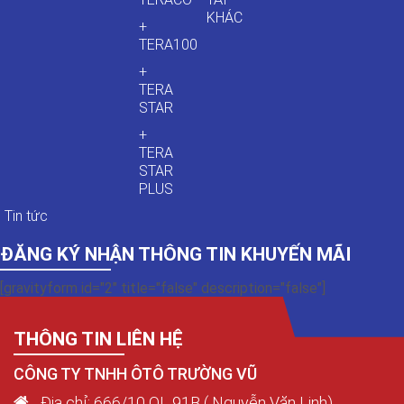
KHÁC
+
TERA100
+
TERA
STAR
+
TERA
STAR
PLUS
Tin tức
ĐĂNG KÝ NHẬN THÔNG TIN KHUYẾN MÃI
[gravityform id="2" title="false" description="false"]
THÔNG TIN LIÊN HỆ
CÔNG TY TNHH ÔTÔ TRƯỜNG VŨ
Địa chỉ: 666/10 QL 91B ( Nguyễn Văn Linh),