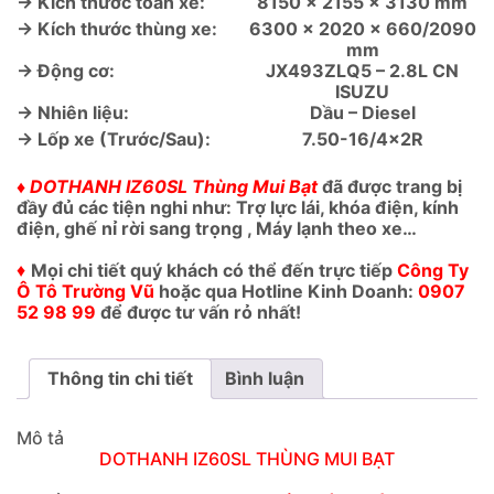
→ Kích thước toàn xe:
8150 x 2155 x 3130 mm
→ Kích thước thùng xe:
6300 x 2020 x 660/2090
mm
→ Động cơ:
JX493ZLQ5 – 2.8L CN
ISUZU
→ Nhiên liệu:
Dầu – Diesel
→ Lốp xe (Trước/Sau):
7.50-16/4x2R
♦ DOTHANH IZ60SL Thùng Mui Bạt
đã được trang bị
đầy đủ các tiện nghi như: Trợ lực lái, khóa điện, kính
điện, ghế nỉ rời sang trọng , Máy lạnh theo xe…
♦
Mọi chi tiết quý khách có thể đến trực tiếp
Công Ty
Ô Tô Trường Vũ
hoặc qua Hotline Kinh Doanh:
0907
52 98 99
để được tư vấn rỏ nhất!
Thông tin chi tiết
Bình luận
Mô tả
DOTHANH IZ60SL THÙNG MUI BẠT