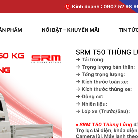
Kinh doanh :
0907 52 98 9
ẢN PHẨM
NỔI BẬT – KHUYẾN MÃI
TIN TỨ
SRM T50 THÙNG 
→ Tải trọng:
→ Trọng lượng bản thân:
→ Tổng trọng lượng:
→ Kích thước toàn xe:
→ Kích thước thùng xe:
→ Động cơ:
→ Nhiên liệu:
→ Lốp xe (Trước/Sau):
♦ SRM T50 Thùng Lửng
đ
Trợ lực lái điện, khóa điệ
Camera lùi, Máy lạnh the