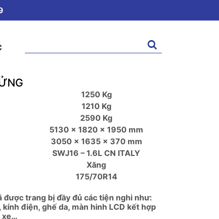
9
Tìm
C
kiếm:
LỬNG
1250 Kg
1210 Kg
2590 Kg
5130 x 1820 x 1950 mm
3050 x 1635 x 370 mm
SWJ16 – 1.6L CN ITALY
Xăng
175/70R14
ã được trang bị đầy đủ các tiện nghi như:
n, kính điện, ghế da, màn hinh LCD kết hợp
o xe…