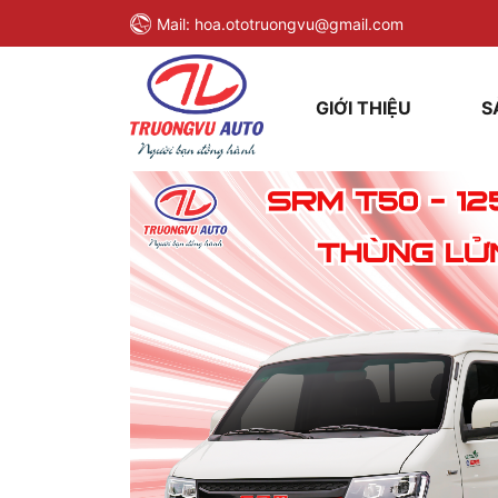
Mail:
hoa.ototruongvu@gmail.com
GIỚI THIỆU
S