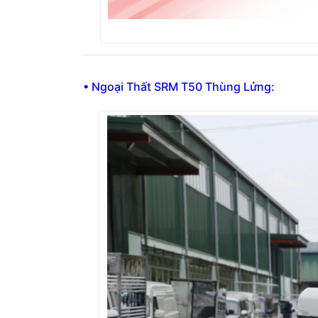
• Ngoại Thất SRM T50 Thùng Lửng: