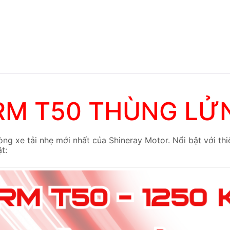
RM T50 THÙNG LỬ
òng xe tải nhẹ mới nhất của Shineray Motor. Nổi bật với thiế
t: