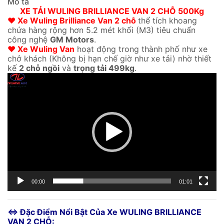
Mô tả
XE TẢI WULING BRILLIANCE VAN 2 CHỖ 500Kg
♥ Xe Wuling Brilliance Van 2 chỗ
thể tích khoang
chứa hàng rộng hơn 5.2 mét khối (M3) tiêu chuẩn
công nghệ
GM Motors
.
♥ Xe Wuling Van
hoạt động trong thành phố như xe
chở khách (Không bị hạn chế giờ như xe tải) nhờ thiết
kế
2 chỗ ngồi
và
trọng tải 499kg
.
Trình
chơi
Video
00:00
01:01
⇔ Đặc Điểm Nổi Bật Của Xe WULING BRILLIANCE
VAN 2 CHỖ: