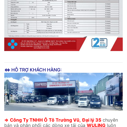
⇔
HỖ TRỢ KHÁCH HÀNG:
⇒
Công Ty TNHH Ô Tô Trường Vũ,
Đại lý 3S
chuyên
bán và phân phối các dòng xe tải của
WULING
luôn