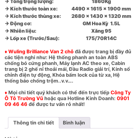
→ Tổng trọng lượng:
1860Kg
→ Kích thước toàn xe:
4490 x 1615 x 1900 mm
→ Kích thước thùng xe:
2680 x 1430 x 1320 mm
→ Động cơ:
GM Hoa Kỳ 1.5L
→ Nhiên liệu:
Xăng 95
→ Lốp xe (Trước/Sau):
175/70R14C
♦ Wuling Brilliance Van 2 chỗ
đã được trang bị đầy đủ
các tiện nghi như: Hệ thống phanh an toàn ABS
chống bó cứng phanh, Máy lạnh AC theo xe, Cabin
trang bị 2 ghế nỉ thoải mái, Đầu Radio giải trí, Kính sổ
chỉnh điện tự động, Khóa bấm lock của từ xa, Hệ
thống báo chống trộm..v.v….
♦
Mọi chi tiết quý khách có thể đến trực tiếp
Công Ty
Ô Tô Trường Vũ
hoặc qua Hotline Kinh Doanh:
0901
09 46 46
để được tư vấn rỏ nhất!
Thông tin chi tiết
Bình luận