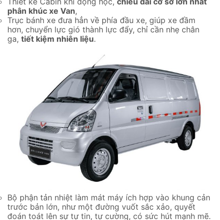
Thiết kế Cabin khí động học,
chiều dài cơ sở lớn nhất
phân khúc xe Van
,
Trục bánh xe đưa hẳn về phía đầu xe, giúp xe đầm
hơn, chuyển lực gió thành lực đẩy, chỉ cần nhẹ chân
ga,
tiết kiệm nhiên liệu
.
Bộ phận tản nhiệt làm mát máy ích hợp vào khung cản
trước bản lớn, như một đường vuốt sắc xảo, quyết
đoán toát lên sự tự tin, tự cường, có sức hút mạnh mẽ.