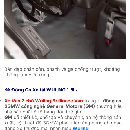
Bàn đạp chân côn, phanh và ga chống trượt, khoảng
không làm việc rộng.
⇔ Động Cơ Xe tải WULING 1.5L:
Xe Van 2 chỗ Wuling Brillinace Van
trang bị
động cơ
SGMW công nghệ General Motors (GM)
thương hiệu
nhà sản xuất ô tô hàng đầu thế giới.
GM
đã thiết kế, chế tạo và chuyển giao hệ thống sản
xuất, kỹ thuật để SGMW phát triển ứng dụng cho các
dòng xe thương mại nhãn hiệu
Wuling
.