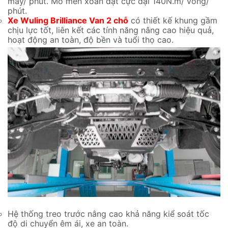
máy/ phút. Mo men xoắn đạt cực đại 140N.m/ vòng/
phút.
Xe Wuling Brilliance Van 2 chỗ
có thiết kế khung gầm
chịu lực tốt, liên kết các tính năng nâng cao hiệu quả,
hoạt động an toàn, độ bền và tuổi thọ cao.
Hệ thống treo trước nâng cao khả năng kiể soát tốc
độ di chuyển êm ái, xe an toàn.