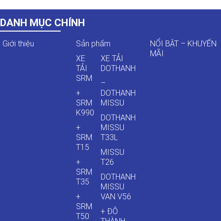
DANH MỤC CHÍNH
Giới thiệu
Sản phẩm
NỔI BẬT – KHUYẾN
MÃI
XE
XE TẢI
TẢI
DOTHANH
SRM
–
+
DOTHANH
SRM
MISSU
K990
DOTHANH
+
MISSU
SRM
T33L
T15
MISSU
+
T26
SRM
DOTHANH
T35
MISSU
+
VAN V56
SRM
+ ĐÔ
T50