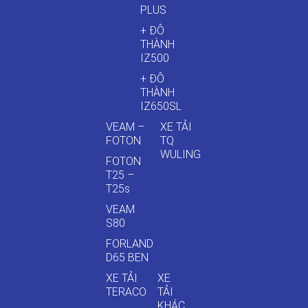
PLUS
+ ĐÔ
THÀNH
IZ500
+ ĐÔ
THÀNH
IZ650SL
VEAM –
XE TẢI
FOTON
TQ
WULING
FOTON
T25 –
T25s
VEAM
S80
FORLAND
D65 BEN
XE TẢI
XE
TERACO
TẢI
KHÁC