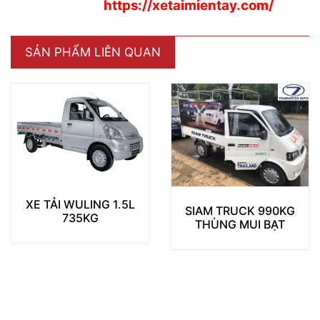
https://xetaimientay.com/
SẢN PHẨM LIÊN QUAN
SIAM TRUCK 990KG
TMT K01 945KG THÙNG
THÙNG MUI BẠT
LỬNG