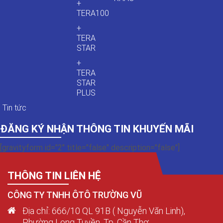
+
TERA100
+
TERA
STAR
+
TERA
STAR
PLUS
Tin tức
ĐĂNG KÝ NHẬN THÔNG TIN KHUYẾN MÃI
[gravityform id="2" title="false" description="false"]
THÔNG TIN LIÊN HỆ
CÔNG TY TNHH ÔTÔ TRƯỜNG VŨ
Địa chỉ: 666/10 QL 91B ( Nguyễn Văn Linh),
Phường Long Tuyền, Tp. Cần Thơ