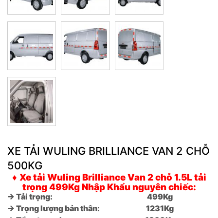
XE TẢI WULING BRILLIANCE VAN 2 CHỖ
500KG
♦
Xe tải Wuling Brilliance Van 2 chỗ 1.5L
tải
trọng 499Kg Nhập Khẩu nguyên chiếc:
→ Tải trọng:
499Kg
→ Trọng lượng bản thân:
1231Kg