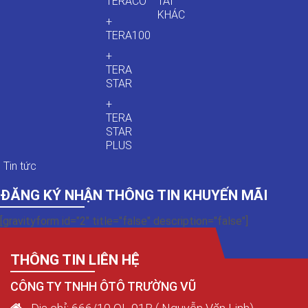
TERACO
TẢI
KHÁC
+
TERA100
+
TERA
STAR
+
TERA
STAR
PLUS
Tin tức
ĐĂNG KÝ NHẬN THÔNG TIN KHUYẾN MÃI
[gravityform id="2" title="false" description="false"]
THÔNG TIN LIÊN HỆ
CÔNG TY TNHH ÔTÔ TRƯỜNG VŨ