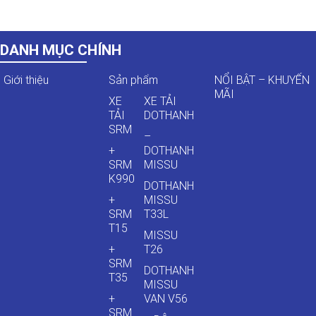
DANH MỤC CHÍNH
Giới thiệu
Sản phẩm
NỔI BẬT – KHUYẾN
MÃI
XE
XE TẢI
TẢI
DOTHANH
SRM
–
+
DOTHANH
SRM
MISSU
K990
DOTHANH
+
MISSU
SRM
T33L
T15
MISSU
+
T26
SRM
DOTHANH
T35
MISSU
+
VAN V56
SRM