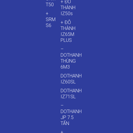
+ ĐÔ
T50
THÀNH
+
IZ50s
SRM
+ ĐÔ
S6
THÀNH
IZ65M
PLUS
–
DOTHANH
THÙNG
6M3
DOTHANH
IZ60SL
DOTHANH
IZ71SL
–
DOTHANH
JP 7.5
TẤN
+