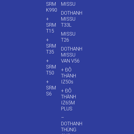
SRM
MISSU
K990
DOTHANH
+
MISSU
SRM
T33L
T15
MISSU
+
T26
SRM
DOTHANH
T35
MISSU
+
VAN V56
SRM
+ ĐÔ
T50
THÀNH
+
IZ50s
SRM
+ ĐÔ
S6
THÀNH
IZ65M
PLUS
–
DOTHANH
THÙNG