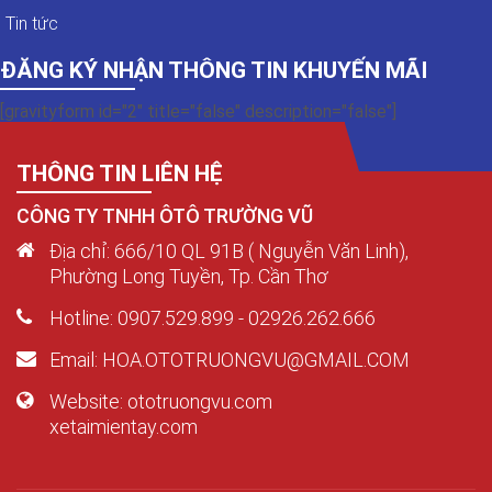
Tin tức
ĐĂNG KÝ NHẬN THÔNG TIN KHUYẾN MÃI
[gravityform id="2" title="false" description="false"]
THÔNG TIN LIÊN HỆ
CÔNG TY TNHH ÔTÔ TRƯỜNG VŨ
Địa chỉ: 666/10 QL 91B ( Nguyễn Văn Linh),
Phường Long Tuyền, Tp. Cần Thơ
Hotline: 0907.529.899 - 02926.262.666
Email: HOA.OTOTRUONGVU@GMAIL.COM
Website: ototruongvu.com
xetaimientay.com