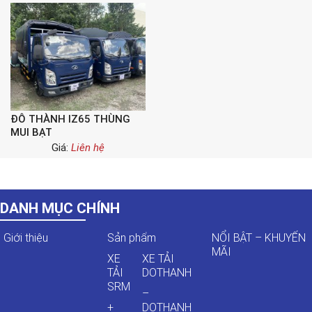
ĐÔ THÀNH IZ65 THÙNG
MUI BẠT
Giá:
Liên hệ
DANH MỤC CHÍNH
Giới thiệu
Sản phẩm
NỔI BẬT – KHUYẾN
MÃI
XE
XE TẢI
TẢI
DOTHANH
SRM
–
+
DOTHANH