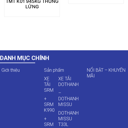
TMT K01 945KG THÙNG
LỬNG
DANH MỤC CHÍNH
Giới thiệu
Sản phẩm
NỔI BẬT – KHUYẾN
MÃI
XE
XE TẢI
TẢI
DOTHANH
SRM
–
+
DOTHANH
SRM
MISSU
K990
DOTHANH
+
MISSU
SRM
T33L