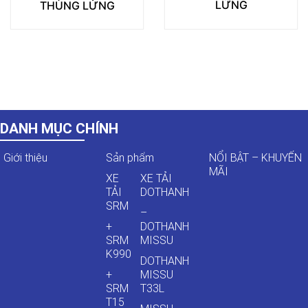
LỬNG
THÙNG LỬNG
DANH MỤC CHÍNH
Giới thiệu
Sản phẩm
NỔI BẬT – KHUYẾN
MÃI
XE
XE TẢI
TẢI
DOTHANH
SRM
–
+
DOTHANH
SRM
MISSU
K990
DOTHANH
+
MISSU
SRM
T33L
T15