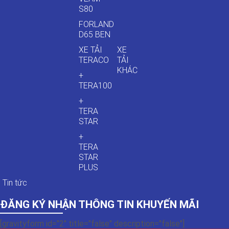
S80
FORLAND
D65 BEN
XE TẢI
XE
TERACO
TẢI
KHÁC
+
TERA100
+
TERA
STAR
+
TERA
STAR
PLUS
Tin tức
ĐĂNG KÝ NHẬN THÔNG TIN KHUYẾN MÃI
[gravityform id="2" title="false" description="false"]