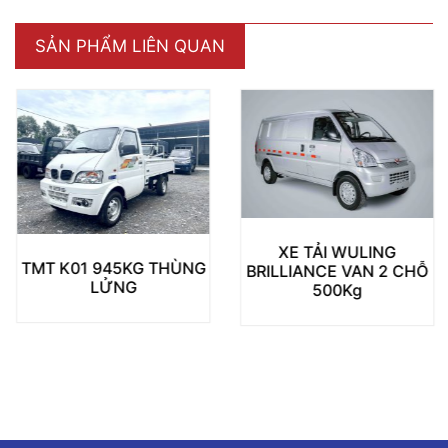
SẢN PHẨM LIÊN QUAN
XE TẢI WULING
TMT K01 945KG THÙNG
BRILLIANCE VAN 2 CHỖ
LỬNG
500Kg