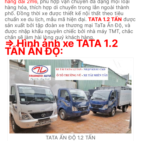
hàng dài 2m6
, phù hợp vận chuyển đa dạng mọi loại
hàng hóa, thích hợp di chuyển trong lẫn ngoài thành
phố. Đồng thời xe được thiết kế nội thất theo tiêu
chuẩn xe du lịch, mẫu mã hiện đại.
TATA 1.2 TẤN
được
sản xuất bởi tập đoàn xe thương mại TaTa Ấn Độ, và
được nhập khẩu nguyên chiếc bởi nhà máy TMT, chắc
chắn sẽ làm hài lòng quý khách hàng.
⇒ Hình ảnh xe TATA 1.2
TẤN ẤN ĐỘ:
TATA ẤN ĐỘ 1.2 TẤN