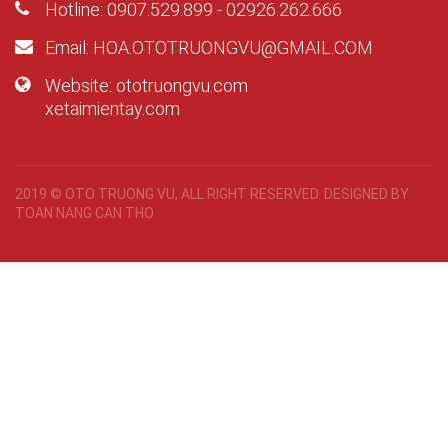
Hotline: 0907.529.899 - 02926.262.666
Email: HOA.OTOTRUONGVU@GMAIL.COM
Website: ototruongvu.com
xetaimientay.com
2019 © OTO TRUONG VU, ALL RIGHT RESERVED. DESIGNED BY
TOAN NANG CAN THO