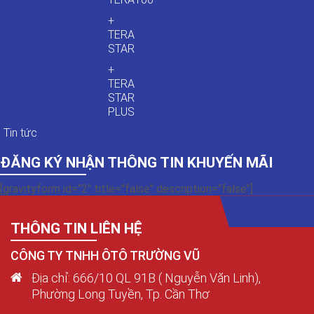
+
TERA
STAR
+
TERA
STAR
PLUS
Tin tức
ĐĂNG KÝ NHẬN THÔNG TIN KHUYẾN MÃI
[gravityform id="2" title="false" description="false"]
THÔNG TIN LIÊN HỆ
CÔNG TY TNHH ÔTÔ TRƯỜNG VŨ
Địa chỉ: 666/10 QL 91B ( Nguyễn Văn Linh),
Phường Long Tuyền, Tp. Cần Thơ