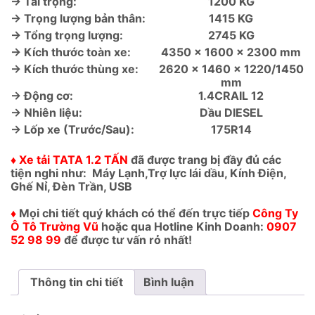
→ Tải trọng:
1200 KG
→ Trọng lượng bản thân:
1415 KG
→ Tổng trọng lượng:
2745 KG
→ Kích thước toàn xe:
4350 x 1600 x 2300 mm
→ Kích thước thùng xe:
2620 x 1460 x 1220/1450
mm
→ Động cơ:
1.4CRAIL 12
→ Nhiên liệu:
Dầu DIESEL
→ Lốp xe (Trước/Sau):
175R14
♦ Xe tải TATA 1.2 TẤN
đã được trang bị đầy đủ các
tiện nghi như: Máy Lạnh,Trợ lực lái dầu, Kính Điện,
Ghế Nỉ, Đèn Trần, USB
♦
Mọi chi tiết quý khách có thể đến trực tiếp
Công Ty
Ô Tô Trường Vũ
hoặc qua Hotline Kinh Doanh:
0907
52 98 99
để được tư vấn rỏ nhất!
Thông tin chi tiết
Bình luận