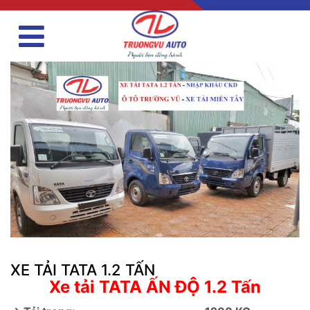
XE TẢI TATA 1.2 TẤN
Xe tải TATA ẤN ĐỘ 1.2 Tấn