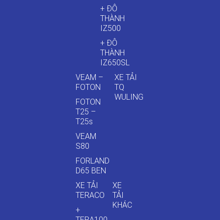
+ ĐÔ
THÀNH
IZ500
+ ĐÔ
THÀNH
IZ650SL
VEAM –
XE TẢI
FOTON
TQ
WULING
FOTON
T25 –
T25s
VEAM
S80
FORLAND
D65 BEN
XE TẢI
XE
TERACO
TẢI
KHÁC
+
TERA100