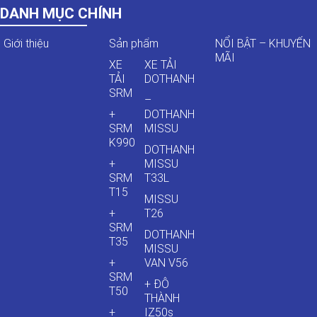
DANH MỤC CHÍNH
Giới thiệu
Sản phẩm
NỔI BẬT – KHUYẾN
MÃI
XE
XE TẢI
TẢI
DOTHANH
SRM
–
+
DOTHANH
SRM
MISSU
K990
DOTHANH
+
MISSU
SRM
T33L
T15
MISSU
+
T26
SRM
DOTHANH
T35
MISSU
+
VAN V56
SRM
+ ĐÔ
T50
THÀNH
+
IZ50s