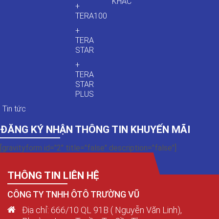
KHÁC
+
TERA100
+
TERA
STAR
+
TERA
STAR
PLUS
Tin tức
ĐĂNG KÝ NHẬN THÔNG TIN KHUYẾN MÃI
[gravityform id="2" title="false" description="false"]
THÔNG TIN LIÊN HỆ
CÔNG TY TNHH ÔTÔ TRƯỜNG VŨ
Địa chỉ: 666/10 QL 91B ( Nguyễn Văn Linh),