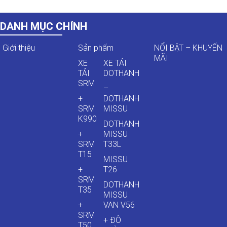
DANH MỤC CHÍNH
Giới thiệu
Sản phẩm
NỔI BẬT – KHUYẾN
MÃI
XE
XE TẢI
TẢI
DOTHANH
SRM
–
+
DOTHANH
SRM
MISSU
K990
DOTHANH
+
MISSU
SRM
T33L
T15
MISSU
+
T26
SRM
DOTHANH
T35
MISSU
+
VAN V56
SRM
+ ĐÔ
T50