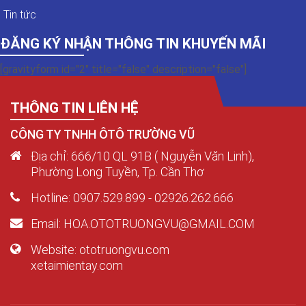
Tin tức
ĐĂNG KÝ NHẬN THÔNG TIN KHUYẾN MÃI
[gravityform id="2" title="false" description="false"]
THÔNG TIN LIÊN HỆ
CÔNG TY TNHH ÔTÔ TRƯỜNG VŨ
Địa chỉ: 666/10 QL 91B ( Nguyễn Văn Linh),
Phường Long Tuyền, Tp. Cần Thơ
Hotline: 0907.529.899 - 02926.262.666
Email: HOA.OTOTRUONGVU@GMAIL.COM
Website: ototruongvu.com
xetaimientay.com