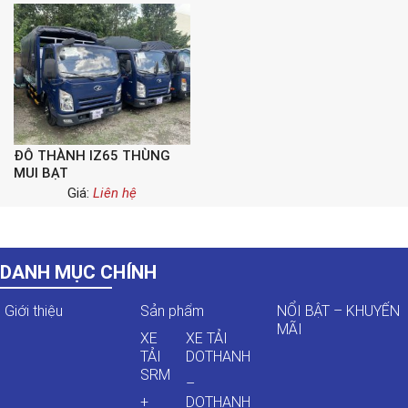
ĐÔ THÀNH IZ65 THÙNG
MUI BẠT
Giá:
Liên hệ
DANH MỤC CHÍNH
Giới thiệu
Sản phẩm
NỔI BẬT – KHUYẾN
MÃI
XE
XE TẢI
TẢI
DOTHANH
SRM
–
+
DOTHANH