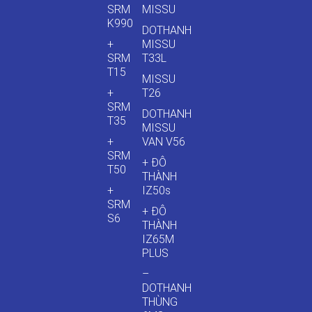
SRM
MISSU
K990
DOTHANH
+
MISSU
SRM
T33L
T15
MISSU
+
T26
SRM
DOTHANH
T35
MISSU
+
VAN V56
SRM
+ ĐÔ
T50
THÀNH
+
IZ50s
SRM
+ ĐÔ
S6
THÀNH
IZ65M
PLUS
–
DOTHANH
THÙNG