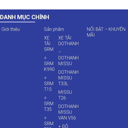
DANH MỤC CHÍNH
Giới thiệu
Sản phẩm
NỔI BẬT – KHUYẾN
MÃI
XE
XE TẢI
TẢI
DOTHANH
SRM
–
+
DOTHANH
SRM
MISSU
K990
DOTHANH
+
MISSU
SRM
T33L
T15
MISSU
+
T26
SRM
DOTHANH
T35
MISSU
+
VAN V56
SRM
+ ĐÔ