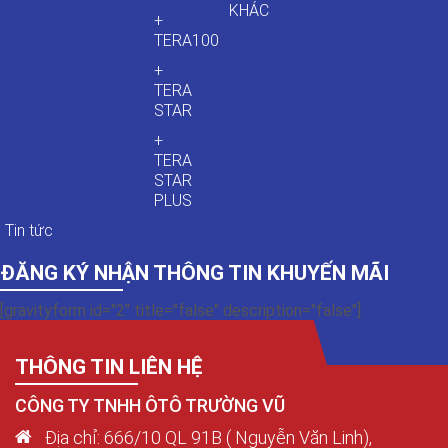
KHÁC
+
TERA100
+
TERA
STAR
+
TERA
STAR
PLUS
Tin tức
ĐĂNG KÝ NHẬN THÔNG TIN KHUYẾN MÃI
[gravityform id="2" title="false" description="false"]
THÔNG TIN LIÊN HỆ
CÔNG TY TNHH ÔTÔ TRƯỜNG VŨ
Địa chỉ: 666/10 QL 91B ( Nguyễn Văn Linh),