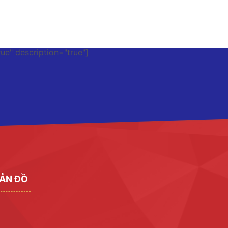
rue" description="true"]
ẢN ĐỒ