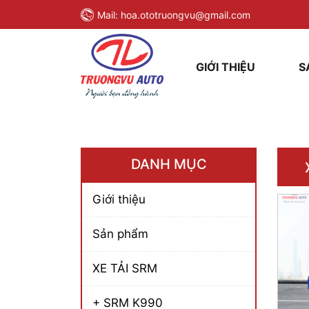
Mail:
hoa.ototruongvu@gmail.com
GIỚI THIỆU
S
DANH MỤC
Giới thiệu
Sản phẩm
XE TẢI SRM
+ SRM K990