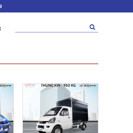
9
Tìm
C
kiếm: