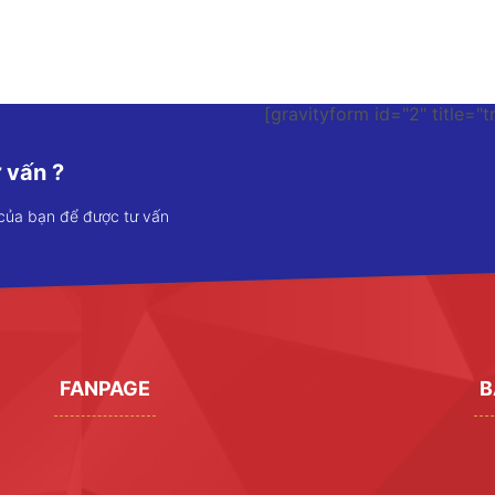
[gravityform id="2" title="t
 vấn ?
 của bạn để được tư vấn
FANPAGE
B