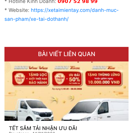
* Hotline Kinh Doanh:
𝟬𝟵𝟬𝟳 𝟱𝟮 𝟵𝟴 𝟵𝟵
* Website:
https://xetaimientay.com/danh-muc-
san-pham/xe-tai-dothanh/
BÀI VIẾT LIÊN QUAN
TẾT SẮM TẢI NHẬN ƯU ĐÃI