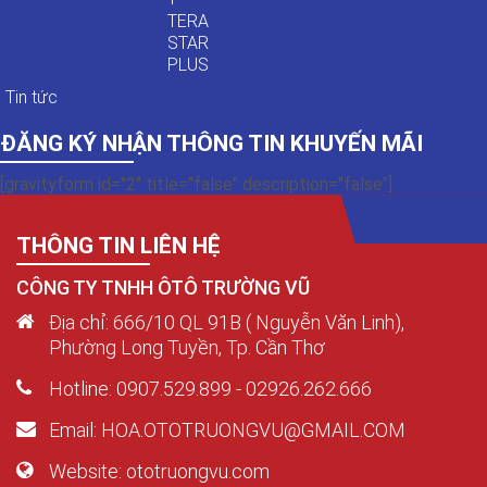
TERA
STAR
PLUS
Tin tức
ĐĂNG KÝ NHẬN THÔNG TIN KHUYẾN MÃI
[gravityform id="2" title="false" description="false"]
THÔNG TIN LIÊN HỆ
CÔNG TY TNHH ÔTÔ TRƯỜNG VŨ
Địa chỉ: 666/10 QL 91B ( Nguyễn Văn Linh),
Phường Long Tuyền, Tp. Cần Thơ
Hotline: 0907.529.899 - 02926.262.666
Email: HOA.OTOTRUONGVU@GMAIL.COM
Website: ototruongvu.com