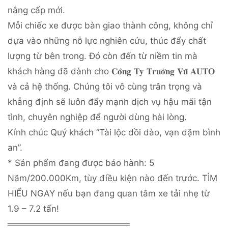
nâng cấp mới.
Mỗi chiếc xe được bàn giao thành công, không chỉ
dựa vào những nỗ lực nghiên cứu, thúc đẩy chất
lượng từ bên trong. Đó còn đến từ niềm tin mà
khách hàng đã dành cho 𝐂𝐨̂𝐧𝐠 𝐓𝐲 𝐓𝐫𝐮̛𝐨̛̀𝐧𝐠 𝐕𝐮̃ 𝐀𝐔𝐓𝐎
và cả hệ thống. Chúng tôi vô cùng trân trọng và
khẳng định sẽ luôn đẩy mạnh dịch vụ hậu mãi tận
tình, chuyên nghiệp để người dùng hài lòng.
Kính chúc Quý khách “Tài lộc dồi dào, vạn dặm bình
an”.
* Sản phẩm đang được bảo hành: 5
Năm/200.000Km, tùy điều kiện nào đến trước. TÌM
HIỂU NGAY nếu bạn đang quan tâm xe tải nhẹ từ
1.9 – 7.2 tấn!
════════════════════