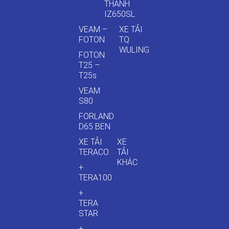
THÀNH
IZ650SL
VEAM –
XE TẢI
FOTON
TQ
WULING
FOTON
T25 –
T25s
VEAM
S80
FORLAND
D65 BEN
XE TẢI
XE
TERACO
TẢI
KHÁC
+
TERA100
+
TERA
STAR
+