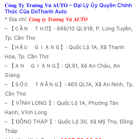
𝐂𝐨̂𝐧𝐠 𝐓𝐲 𝐓𝐫𝐮̛𝐨̛̀𝐧𝐠 𝐕𝐮̃ 𝐀𝐔𝐓𝐎 – Đại Lý Ủy Quyền Chính
Thức Của DoThanh Auto
* Địa chỉ:
𝑪𝒐̂𝒏𝒈 𝒕𝒚 𝑻𝒓𝒖̛𝒐̛̀𝒏𝒈 𝑽𝒖̃ 𝑨𝑼𝑻𝑶
– 【ＣẦＮ ＴＨƠ】: 666/10 QL91B, P. Long Tuyền,
Tp. Cần Thơ
– 【ＨẬＵ ＧＩＡＮＧ】: Quốc Lộ 1A, Xã Thạnh
Hòa, Tp. Cần Thơ
– 【ＡＮ ＧＩＡＮＧ】: QL91, Xã An Châu, An
Giang
– 【ＳÓＣ ＴＲĂＮＧ】: 465 QL1A, Xã An Ninh, Tp.
Cần Thơ
– 【 VĨNH LONG 】: Quốc Lộ 1A, Phường Tân
Hạnh, Vĩnh Long
– 【 ĐỒNG THÁP 】: Quốc Lộ 30, Xã Mỹ Thọ, Đồng
Tháp