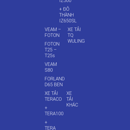
IZ500
+ ĐÔ
THÀNH
IZ650SL
VEAM –
XE TẢI
FOTON
TQ
WULING
FOTON
T25 –
T25s
VEAM
S80
FORLAND
D65 BEN
XE TẢI
XE
TERACO
TẢI
KHÁC
+
TERA100
+
TERA