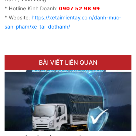
* Hotline Kinh Doanh:
𝟬𝟵𝟬𝟳 𝟱𝟮 𝟵𝟴 𝟵𝟵
* Website:
https://xetaimientay.com/danh-muc-
san-pham/xe-tai-dothanh/
BÀI VIẾT LIÊN QUAN