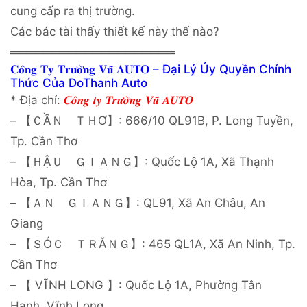
cung cấp ra thị trường.
Các bác tài thấy thiết kế này thế nào?
════════════════════
𝐂𝐨̂𝐧𝐠 𝐓𝐲 𝐓𝐫𝐮̛𝐨̛̀𝐧𝐠 𝐕𝐮̃ 𝐀𝐔𝐓𝐎 – Đại Lý Ủy Quyền Chính
Thức Của DoThanh Auto
* Địa chỉ:
𝑪𝒐̂𝒏𝒈 𝒕𝒚 𝑻𝒓𝒖̛𝒐̛̀𝒏𝒈 𝑽𝒖̃ 𝑨𝑼𝑻𝑶
– 【ＣẦＮ ＴＨƠ】: 666/10 QL91B, P. Long Tuyền,
Tp. Cần Thơ
– 【ＨẬＵ ＧＩＡＮＧ】: Quốc Lộ 1A, Xã Thạnh
Hòa, Tp. Cần Thơ
– 【ＡＮ ＧＩＡＮＧ】: QL91, Xã An Châu, An
Giang
– 【ＳÓＣ ＴＲĂＮＧ】: 465 QL1A, Xã An Ninh, Tp.
Cần Thơ
– 【 VĨNH LONG 】: Quốc Lộ 1A, Phường Tân
Hạnh, Vĩnh Long