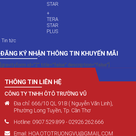
STAR
+
TERA
STAR
PLUS
Tin tức
ĐĂNG KÝ NHẬN THÔNG TIN KHUYẾN MÃI
[gravityform id="2" title="false" description="false"]
THÔNG TIN LIÊN HỆ
CÔNG TY TNHH ÔTÔ TRƯỜNG VŨ
Địa chỉ: 666/10 QL 91B ( Nguyễn Văn Linh),
Phường Long Tuyền, Tp. Cần Thơ
Hotline: 0907.529.899 - 02926.262.666
Email: HOA.OTOTRUONGVU@GMAIL.COM