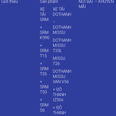
Giới thiệu
Sản phẩm
NỔI BẬT – KHUYẾN
MÃI
XE
XE TẢI
TẢI
DOTHANH
SRM
–
+
DOTHANH
SRM
MISSU
K990
DOTHANH
+
MISSU
SRM
T33L
T15
MISSU
+
T26
SRM
DOTHANH
T35
MISSU
+
VAN V56
SRM
+ ĐÔ
T50
THÀNH
+
IZ50s
SRM
+ ĐÔ
S6
THÀNH