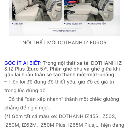
NỘI THẤT MỚI DOTHANH IZ EURO5
GÓC ÍT AI BIẾT:
Trong nội thất xe tải DOTHANH IZ
& IZ Plus (Euro 5)*. Phần ghế phụ và ghế giữa khi
gập lại hoàn toàn sẽ tạo thành một-mặt-phẳng.
– Tiện lợi để đựng đồ thiết yếu, giữ đồ có giá trị
trong lúc dừng đỗ.
– Có thể “dàn xếp nhanh” thành một chiếc giường
phẳng để nghỉ ngơi.
(*) Gồm tất cả mẫu xe: DOTHANH IZ45S, IZ50S,
IZ50M, IZ62M, IZ50M Plus, IZ65M Plus,… hiện đang