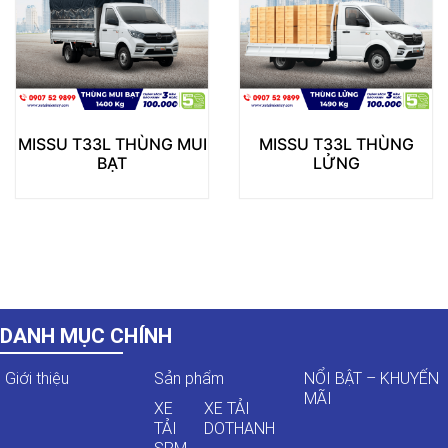
NG MUI
MISSU T33L THÙNG
MISSU T26 THÙN
LỬNG
BẠT
DANH MỤC CHÍNH
Giới thiệu
Sản phẩm
NỔI BẬT – KHUYẾN
MÃI
XE
XE TẢI
TẢI
DOTHANH