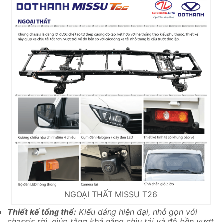
NGOẠI THẤT MISSU T26
Thiết kế tổng thể:
Kiểu dáng hiện đại, nhỏ gọn với
chassis rời, giúp tăng khả năng chịu tải và độ bền vượt