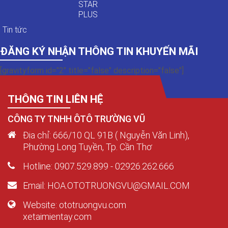
STAR
PLUS
Tin tức
ĐĂNG KÝ NHẬN THÔNG TIN KHUYẾN MÃI
[gravityform id="2" title="false" description="false"]
THÔNG TIN LIÊN HỆ
CÔNG TY TNHH ÔTÔ TRƯỜNG VŨ
Địa chỉ: 666/10 QL 91B ( Nguyễn Văn Linh),
Phường Long Tuyền, Tp. Cần Thơ
Hotline: 0907.529.899 - 02926.262.666
Email: HOA.OTOTRUONGVU@GMAIL.COM
Website: ototruongvu.com
xetaimientay.com