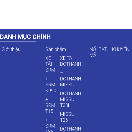
DANH MỤC CHÍNH
Giới thiệu
Sản phẩm
NỔI BẬT – KHUYẾN
MÃI
XE
XE TẢI
TẢI
DOTHANH
SRM
–
+
DOTHANH
SRM
MISSU
K990
DOTHANH
+
MISSU
SRM
T33L
T15
MISSU
+
T26
SRM
DOTHANH
T35