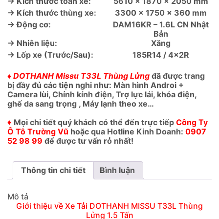
→ Kích thước toàn xe:
5610 x 1870 x 2050 mm
→ Kích thước thùng xe:
3300 x 1750 x 360 mm
→ Động cơ:
DAM16KR – 1.6L CN Nhật
Bản
→ Nhiên liệu:
Xăng
→ Lốp xe (Trước/Sau):
185R14 / 4x2R
♦ DOTHANH Missu T33L Thùng Lửng
đã được trang
bị đầy đủ các tiện nghi như: Màn hình Androi +
Camera lùi, Chỉnh kính điện, Trợ lực lái, khóa điện,
ghế da sang trọng , Máy lạnh theo xe…
♦
Mọi chi tiết quý khách có thể đến trực tiếp
Công Ty
Ô Tô Trường Vũ
hoặc qua Hotline Kinh Doanh:
0907
52 98 99
để được tư vấn rỏ nhất!
Thông tin chi tiết
Bình luận
Mô tả
Giới thiệu về Xe Tải DOTHANH MISSU T33L Thùng
Lửng 1.5 Tấn