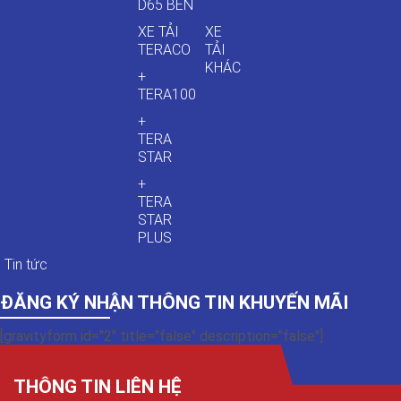
D65 BEN
XE TẢI
XE
TERACO
TẢI
KHÁC
+
TERA100
+
TERA
STAR
+
TERA
STAR
PLUS
Tin tức
ĐĂNG KÝ NHẬN THÔNG TIN KHUYẾN MÃI
[gravityform id="2" title="false" description="false"]
THÔNG TIN LIÊN HỆ