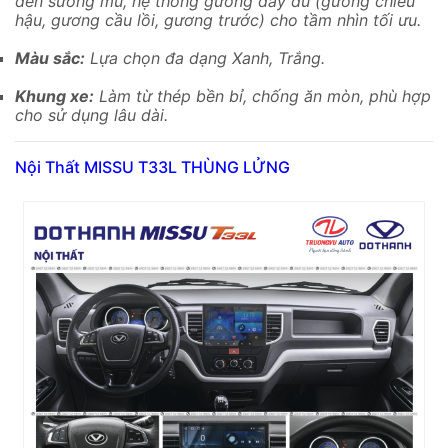
đèn sương mù, hệ thống gương đầy đủ (gương chiếu
hậu, gương cầu lồi, gương trước) cho tầm nhìn tối ưu.
Màu sắc:
Lựa chọn đa dạng Xanh, Trắng.
Khung xe:
Làm từ thép bền bỉ, chống ăn mòn, phù hợp
cho sử dụng lâu dài.
Nội Thất MISSU T33L THÙNG LỬNG