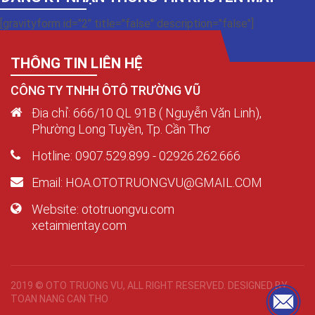
[gravityform id="2" title="false" description="false"]
THÔNG TIN LIÊN HỆ
CÔNG TY TNHH ÔTÔ TRƯỜNG VŨ
Địa chỉ: 666/10 QL 91B ( Nguyễn Văn Linh),
Phường Long Tuyền, Tp. Cần Thơ
Hotline: 0907.529.899 - 02926.262.666
Email: HOA.OTOTRUONGVU@GMAIL.COM
Website: ototruongvu.com
xetaimientay.com
2019 © OTO TRUONG VU, ALL RIGHT RESERVED. DESIGNED BY
TOAN NANG CAN THO