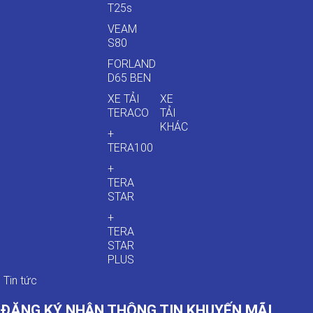
T25s
VEAM
S80
FORLAND
D65 BEN
XE TẢI
XE
TERACO
TẢI
KHÁC
+
TERA100
+
TERA
STAR
+
TERA
STAR
PLUS
Tin tức
ĐĂNG KÝ NHẬN THÔNG TIN KHUYẾN MÃI