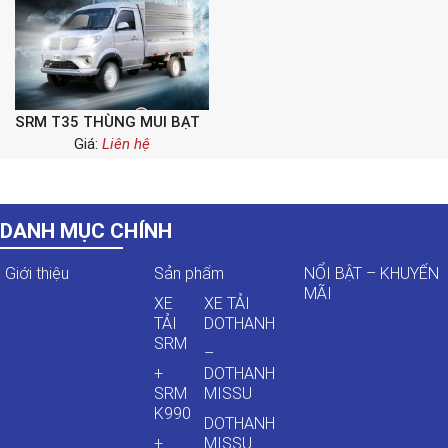
SRM T35 THÙNG MUI BẠT
Giá:
Liên hệ
DANH MỤC CHÍNH
Giới thiệu
Sản phẩm
NỔI BẬT – KHUYẾN
MÃI
XE
XE TẢI
TẢI
DOTHANH
SRM
–
+
DOTHANH
SRM
MISSU
K990
DOTHANH
+
MISSU